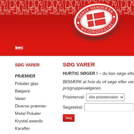
SØG VARER
SØG VARER
HURTIG SØGER !
– du kan søge eft
PRÆMIER
BEMÆRK at hvis du vil søge efter v
Pokaler glas
prisgruppevælgeren.
Bægere
Prisinterval:
Vaser
Diverse præmier
Søgetekst:
Metal Pokaler
Krystal awards
Karafler