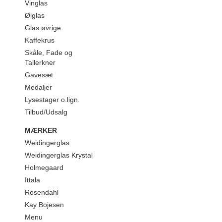
Vinglas
Ølglas
Glas øvrige
Kaffekrus
Skåle, Fade og
Tallerkner
Gavesæt
Medaljer
Lysestager o.lign.
Tilbud/Udsalg
MÆRKER
Weidingerglas
Weidingerglas Krystal
Holmegaard
Ittala
Rosendahl
Kay Bojesen
Menu