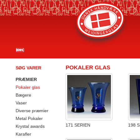
POKALER GLAS
SØG VARER
PRÆMIER
Pokaler glas
Bægere
Vaser
Diverse præmier
Metal Pokaler
171 SERIEN
198 
Krystal awards
Karafler