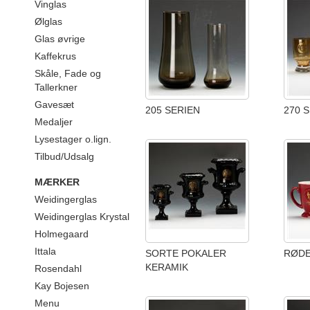
Vinglas
Ølglas
Glas øvrige
Kaffekrus
Skåle, Fade og
Tallerkner
Gavesæt
205 SERIEN
270 
Medaljer
Lysestager o.lign.
Tilbud/Udsalg
MÆRKER
Weidingerglas
Weidingerglas Krystal
Holmegaard
Ittala
SORTE POKALER
RØDE
KERAMIK
Rosendahl
Kay Bojesen
Menu