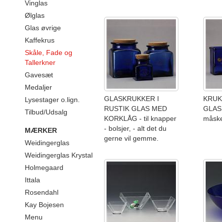
Vinglas
Ølglas
Glas øvrige
Kaffekrus
Skåle, Fade og
Tallerkner
Gavesæt
Medaljer
GLASKRUKKER I
KRUK
Lysestager o.lign.
RUSTIK GLAS MED
GLAS -
Tilbud/Udsalg
KORKLÅG - til knapper
måske 
- bolsjer, - alt det du
MÆRKER
gerne vil gemme.
Weidingerglas
Weidingerglas Krystal
Holmegaard
Ittala
Rosendahl
Kay Bojesen
Menu