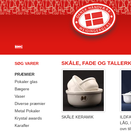
SKÅLE, FADE OG TALLER
SØG VARER
PRÆMIER
Pokaler glas
Bægere
Vaser
Diverse præmier
Metal Pokaler
SKÅLE KERAMIK
ILDF
Krystal awards
LÅG, 
Karafler
ovn ti