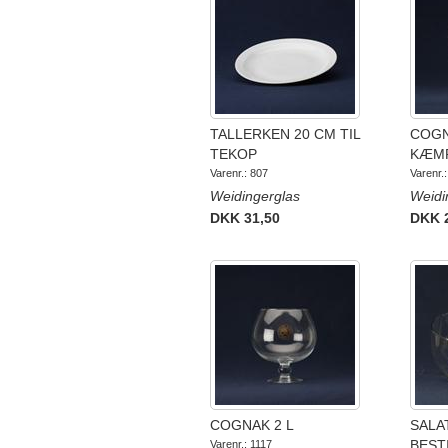
TALLERKEN 20 CM TIL
COG
TEKOP
KÆMP
Varenr.: 807
Varenr.
Weidingerglas
Weidi
DKK 31,50
DKK 
COGNAK 2 L
SALA
BEST
Varenr.: 1117