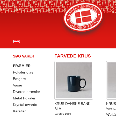
FARVEDE KRUS
SØG VARER
PRÆMIER
Pokaler glas
Bægere
Vaser
Diverse præmier
Metal Pokaler
KRUS DANSKE BANK
KRUS
Krystal awards
BLÅ
Varenr.
Karafler
Varenr.: 1639
Weidi