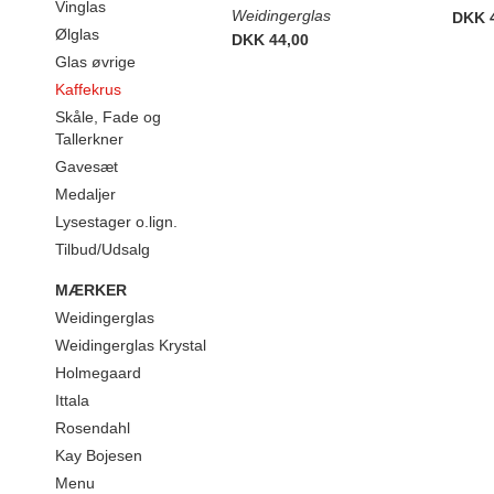
Vinglas
Weidingerglas
DKK 
Ølglas
DKK 44,00
Glas øvrige
Kaffekrus
Skåle, Fade og
Tallerkner
Gavesæt
Medaljer
Lysestager o.lign.
Tilbud/Udsalg
MÆRKER
Weidingerglas
Weidingerglas Krystal
Holmegaard
Ittala
Rosendahl
Kay Bojesen
Menu