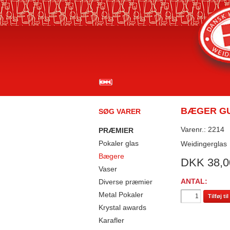
BÆGER GU
SØG VARER
Varenr.: 2214
PRÆMIER
Pokaler glas
Weidingerglas
Bægere
DKK
38,0
Vaser
ANTAL:
Diverse præmier
Metal Pokaler
Tilføj t
Krystal awards
Karafler