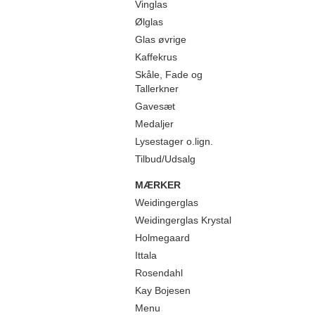
Vinglas
Ølglas
Glas øvrige
Kaffekrus
Skåle, Fade og
Tallerkner
Gavesæt
Medaljer
Lysestager o.lign.
Tilbud/Udsalg
MÆRKER
Weidingerglas
Weidingerglas Krystal
Holmegaard
Ittala
Rosendahl
Kay Bojesen
Menu