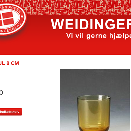
L 8 CM
0
il indkøbskurv