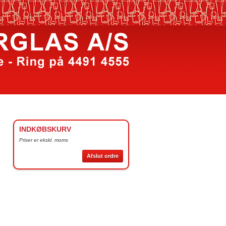
INDKØBSKURV
Priser er ekskl. moms
Afslut ordre