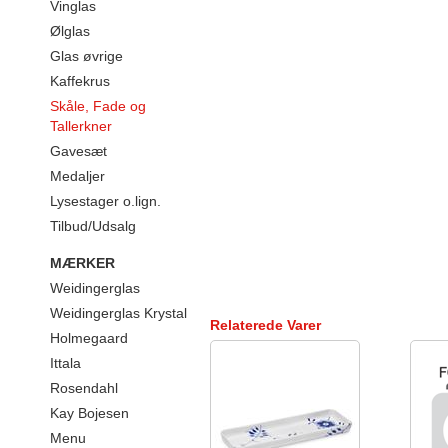
Vinglas
Ølglas
Glas øvrige
Kaffekrus
Skåle, Fade og
Tallerkner
Gavesæt
Medaljer
Lysestager o.lign.
Tilbud/Udsalg
MÆRKER
Weidingerglas
Weidingerglas Krystal
Relaterede Varer
Holmegaard
Ittala
Rosendahl
Kay Bojesen
Menu