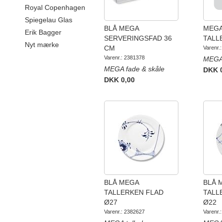
Royal Copenhagen
Spiegelau Glas
BLÅ MEGA
MEGA
Erik Bagger
SERVERINGSFAD 36
TALL
Nyt mærke
CM
Varenr.
Varenr.: 2381378
MEGA 
MEGA fade & skåle
DKK 
DKK 0,00
BLÅ MEGA
BLÅ 
TALLERKEN FLAD
TALL
Ø27
Ø22
Varenr.: 2382627
Varenr.