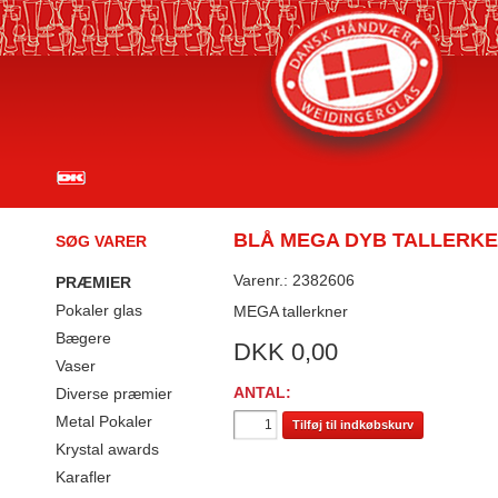
BLÅ MEGA DYB TALLERKE
SØG VARER
Varenr.: 2382606
PRÆMIER
Pokaler glas
MEGA tallerkner
Bægere
DKK
0,00
Vaser
ANTAL:
Diverse præmier
Metal Pokaler
Tilføj til indkøbskurv
Krystal awards
Karafler