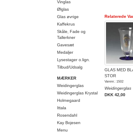
Vinglas
Ølglas
Relaterede Va
Glas øvrige
Kaffekrus
Skåle, Fade og
Tallerkner
Gavesæt
Medaljer
Lysestager o.lign.
Tilbud/Udsalg
GLAS MED B
STOR
MÆRKER
Varenr.: 1502
Weidingerglas
Weidingerglas
Weidingerglas Krystal
DKK 42,00
Holmegaard
Ittala
Rosendahl
Kay Bojesen
Menu