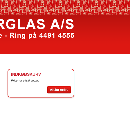
INDKØBSKURV
Priser er ekskl. moms
Afslut ordre