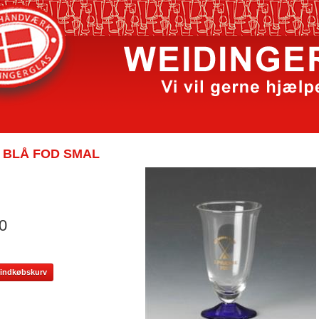
 BLÅ FOD SMAL
0
il indkøbskurv