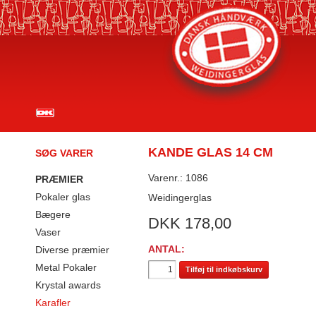
KANDE GLAS 14 CM
SØG VARER
Varenr.: 1086
PRÆMIER
Pokaler glas
Weidingerglas
Bægere
DKK
178,00
Vaser
ANTAL:
Diverse præmier
Metal Pokaler
Tilføj til indkøbskurv
Krystal awards
Karafler