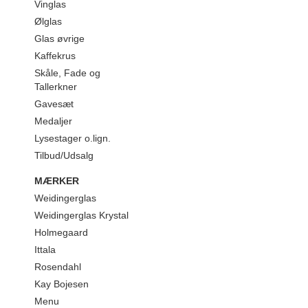
Vinglas
Ølglas
Glas øvrige
Kaffekrus
Skåle, Fade og
Tallerkner
Gavesæt
Medaljer
Lysestager o.lign.
Tilbud/Udsalg
MÆRKER
Weidingerglas
Weidingerglas Krystal
Holmegaard
Ittala
Rosendahl
Kay Bojesen
Menu