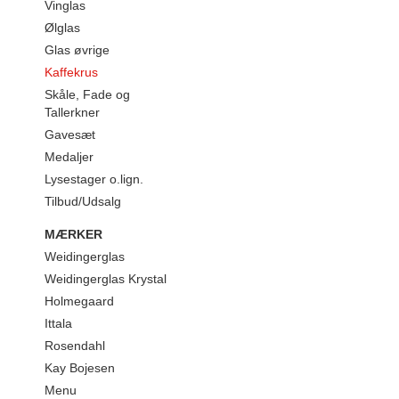
Vinglas
Ølglas
Glas øvrige
Kaffekrus
Skåle, Fade og
Tallerkner
Gavesæt
Medaljer
Lysestager o.lign.
Tilbud/Udsalg
MÆRKER
Weidingerglas
Weidingerglas Krystal
Holmegaard
Ittala
Rosendahl
Kay Bojesen
Menu