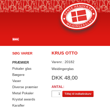
KRUS OTTO
SØG VARER
Varenr.: 20182
PRÆMIER
Pokaler glas
Weidingerglas
Bægere
DKK
48,00
Vaser
ANTAL:
Diverse præmier
Metal Pokaler
Tilføj til indkøbskurv
Krystal awards
Karafler