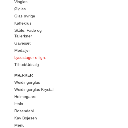
Vinglas
Ølglas
Glas øvrige
Kaffekrus
Skåle, Fade og
Tallerkner
Gavesæt
Medaljer
Lysestager o.lign.
Tilbud/Udsalg
MÆRKER
Weidingerglas
Weidingerglas Krystal
Holmegaard
Ittala
Rosendahl
Kay Bojesen
Menu