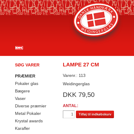
LAMPE 27 CM
SØG VARER
Varenr.: 113
PRÆMIER
Pokaler glas
Weidingerglas
Bægere
DKK
79,50
Vaser
ANTAL:
Diverse præmier
Metal Pokaler
Tilføj til indkøbskurv
Krystal awards
Karafler