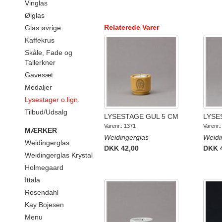
Vinglas
Ølglas
Relaterede Varer
Glas øvrige
Kaffekrus
Skåle, Fade og
Tallerkner
Gavesæt
Medaljer
Lysestager o.lign.
Tilbud/Udsalg
LYSESTAGE GUL 5 CM
LYSE
Varenr.: 1371
Varenr.
MÆRKER
Weidingerglas
Weidi
Weidingerglas
DKK 42,00
DKK 
Weidingerglas Krystal
Holmegaard
Ittala
Rosendahl
Kay Bojesen
Menu