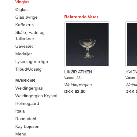
Vinglas
Ølglas
Relaterede Varer
Glas øvrige
Kaffekrus
Skåle, Fade og
Tallerkner
Gavesæt
Medaljer
Lysestager o.lign.
Tilbud/Udsalg
LIKØR ATHEN
HVID
Varenr.: 221
Varenr.
MÆRKER
Weidingerglas
Weidi
Weidingerglas
DKK 63,00
DKK 
Weidingerglas Krystal
Holmegaard
Ittala
Rosendahl
Kay Bojesen
Menu