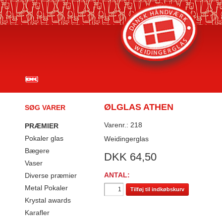
ØLGLAS ATHEN
SØG VARER
Varenr.: 218
PRÆMIER
Pokaler glas
Weidingerglas
Bægere
DKK
64,50
Vaser
ANTAL:
Diverse præmier
Metal Pokaler
Tilføj til indkøbskurv
Krystal awards
Karafler