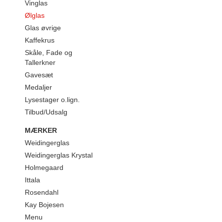
Vinglas
Ølglas
Glas øvrige
Kaffekrus
Skåle, Fade og
Tallerkner
Gavesæt
Medaljer
Lysestager o.lign.
Tilbud/Udsalg
MÆRKER
Weidingerglas
Weidingerglas Krystal
Holmegaard
Ittala
Rosendahl
Kay Bojesen
Menu