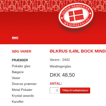
ØLKRUS 0,49L BOCK MIN
SØG VARER
Varenr.: 2442
PRÆMIER
Pokaler glas
Weidingerglas
Bægere
DKK
48,50
Vaser
ANTAL:
Diverse præmier
Metal Pokaler
Tilføj til indkøbskurv
Krystal awards
Karafler