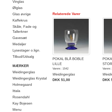
Vinglas
Ølglas
Relaterede Varer
Glas øvrige
Kaffekrus
Skåle, Fade og
Tallerkner
Gavesæt
Medaljer
Lysestager o.lign.
Tilbud/Udsalg
POKAL BLÅ BOBLE
POKA
LILLE
STOR
MÆRKER
Varenr.: 1542
Varenr.
Weidingerglas
Weidingerglas
Weidi
Weidingerglas Krystal
DKK 51,00
DKK 
Holmegaard
Ittala
Rosendahl
Kay Bojesen
Menu