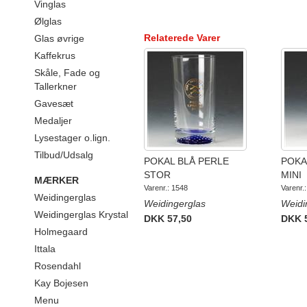
Vinglas
Ølglas
Relaterede Varer
Glas øvrige
Kaffekrus
Skåle, Fade og
Tallerkner
Gavesæt
Medaljer
Lysestager o.lign.
Tilbud/Udsalg
POKAL BLÅ PERLE
POKA
STOR
MINI
MÆRKER
Varenr.: 1548
Varenr.
Weidingerglas
Weidingerglas
Weidi
Weidingerglas Krystal
DKK 57,50
DKK 
Holmegaard
Ittala
Rosendahl
Kay Bojesen
Menu