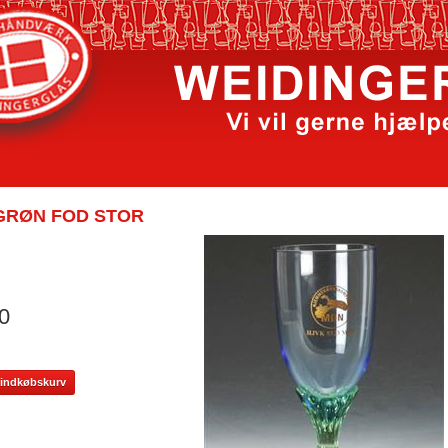
GRØN FOD STOR
0
il indkøbskurv