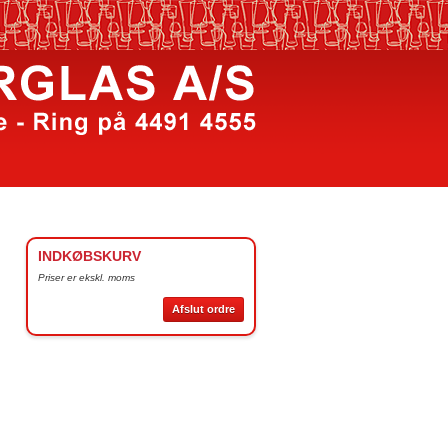
INDKØBSKURV
Priser er ekskl. moms
Afslut ordre