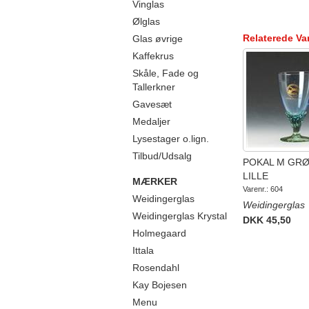
Vinglas
Ølglas
Relaterede Va
Glas øvrige
Kaffekrus
Skåle, Fade og
Tallerkner
Gavesæt
Medaljer
Lysestager o.lign.
Tilbud/Udsalg
POKAL M GR
LILLE
MÆRKER
Varenr.: 604
Weidingerglas
Weidingerglas
Weidingerglas Krystal
DKK 45,50
Holmegaard
Ittala
Rosendahl
Kay Bojesen
Menu