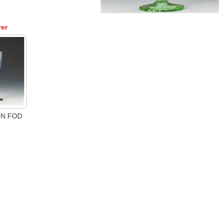
rer
ØN FOD