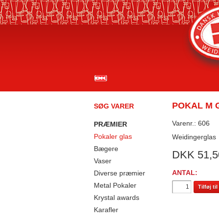
POKAL M 
SØG VARER
Varenr.: 606
PRÆMIER
Pokaler glas
Weidingerglas
Bægere
DKK
51,5
Vaser
ANTAL:
Diverse præmier
Metal Pokaler
Tilføj t
Krystal awards
Karafler