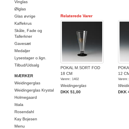
Vinglas
Ølglas
Relaterede Varer
Glas øvrige
Kaffekrus
Skåle, Fade og
Tallerkner
Gavesæt
Medaljer
Lysestager o.lign.
Tilbud/Udsalg
POKAL M.SORT FOD
POKA
18 CM
12 C
MÆRKER
Varenr.: 1402
Varenr.
Weidingerglas
Weidingerglas
Weidi
Weidingerglas Krystal
DKK 51,00
DKK 
Holmegaard
Ittala
Rosendahl
Kay Bojesen
Menu