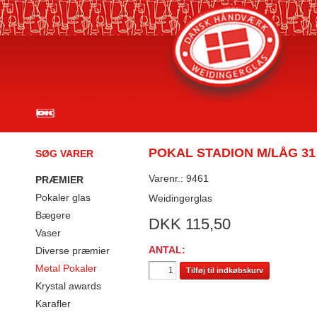
POKAL STADION M/LÅG 31
SØG VARER
Varenr.: 9461
PRÆMIER
Pokaler glas
Weidingerglas
Bægere
DKK
115,50
Vaser
ANTAL:
Diverse præmier
Metal Pokaler
Tilføj til indkøbskurv
Krystal awards
Karafler