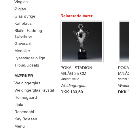
Vinglas
Ølglas
Relaterede Varer
Glas øvrige
Kaffekrus
Skåle, Fade og
Tallerkner
Gavesæt
Medaljer
Lysestager o.lign.
Tilbud/Udsalg
POKAL STADION
POKA
M/LÅG 35 CM
M/LÅ
MÆRKER
Varenr.: 9462
Varenr.
Weidingerglas
Weidingerglas
Weidi
Weidingerglas Krystal
DKK 133,50
DKK 
Holmegaard
Ittala
Rosendahl
Kay Bojesen
Menu