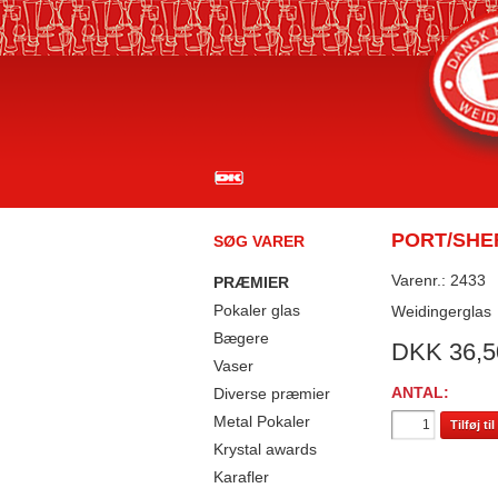
PORT/SHE
SØG VARER
Varenr.: 2433
PRÆMIER
Pokaler glas
Weidingerglas
Bægere
DKK
36,5
Vaser
ANTAL:
Diverse præmier
Metal Pokaler
Tilføj t
Krystal awards
Karafler