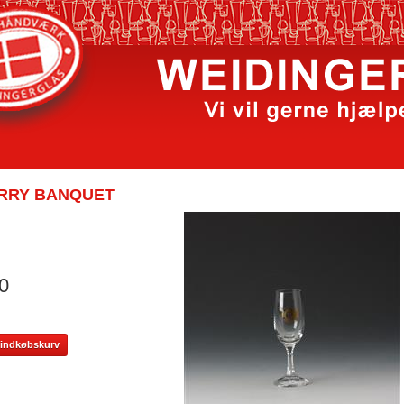
RRY BANQUET
0
il indkøbskurv