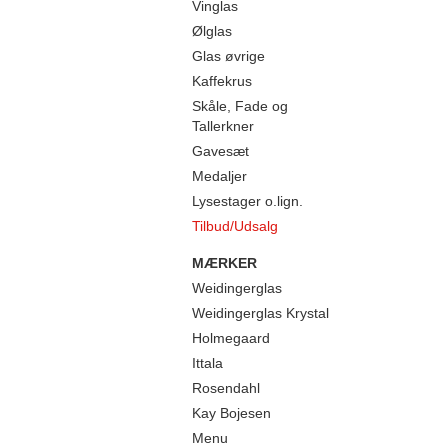
Vinglas
Ølglas
Glas øvrige
Kaffekrus
Skåle, Fade og
Tallerkner
Gavesæt
Medaljer
Lysestager o.lign.
Tilbud/Udsalg
MÆRKER
Weidingerglas
Weidingerglas Krystal
Holmegaard
Ittala
Rosendahl
Kay Bojesen
Menu