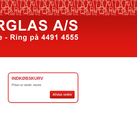
INDKØBSKURV
Priser er ekskl. moms
Afslut ordre