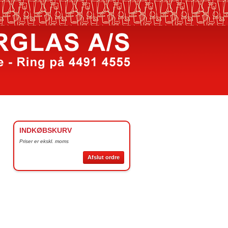
INDKØBSKURV
Priser er ekskl. moms
Afslut ordre