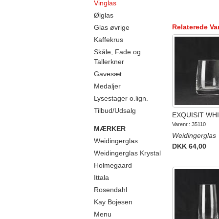
Vinglas
Ølglas
Relaterede Va
Glas øvrige
Kaffekrus
Skåle, Fade og
Tallerkner
Gavesæt
Medaljer
Lysestager o.lign.
Tilbud/Udsalg
EXQUISIT WH
Varenr.: 35110
MÆRKER
Weidingerglas
Weidingerglas
DKK 64,00
Weidingerglas Krystal
Holmegaard
Ittala
Rosendahl
Kay Bojesen
Menu