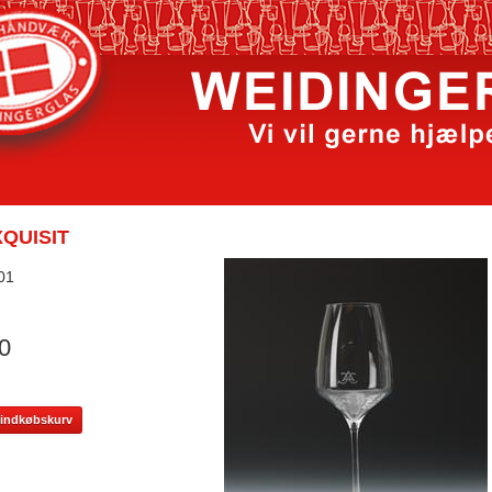
QUISIT
01
0
il indkøbskurv