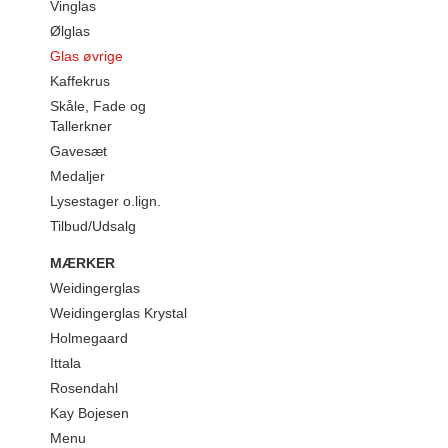
Vinglas
Ølglas
Glas øvrige
Kaffekrus
Skåle, Fade og
Tallerkner
Gavesæt
Medaljer
Lysestager o.lign.
Tilbud/Udsalg
MÆRKER
Weidingerglas
Weidingerglas Krystal
Holmegaard
Ittala
Rosendahl
Kay Bojesen
Menu