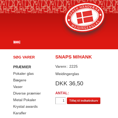
SNAPS M/HANK
SØG VARER
Varenr.: 2225
PRÆMIER
Pokaler glas
Weidingerglas
Bægere
DKK
36,50
Vaser
ANTAL:
Diverse præmier
Metal Pokaler
Tilføj til indkøbskurv
Krystal awards
Karafler