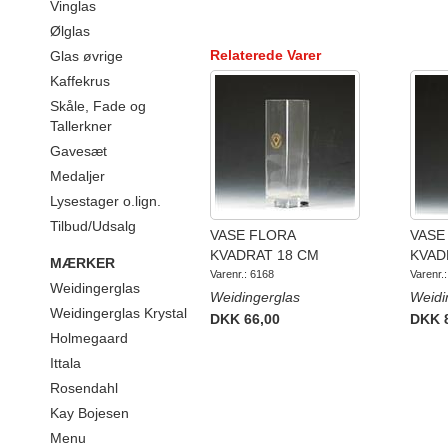
Vinglas
Ølglas
Relaterede Varer
Glas øvrige
Kaffekrus
Skåle, Fade og
Tallerkner
Gavesæt
Medaljer
Lysestager o.lign.
Tilbud/Udsalg
VASE FLORA
VASE
KVADRAT 18 CM
KVAD
MÆRKER
Varenr.: 6168
Varenr.
Weidingerglas
Weidingerglas
Weidi
Weidingerglas Krystal
DKK 66,00
DKK 
Holmegaard
Ittala
Rosendahl
Kay Bojesen
Menu