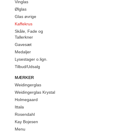
Vinglas
Ølglas
Glas øvrige
Kaffekrus
Skåle, Fade og
Tallerkner
Gavesæt
Medaljer
Lysestager o.lign.
Tilbud/Udsalg
MÆRKER
Weidingerglas
Weidingerglas Krystal
Holmegaard
Ittala
Rosendahl
Kay Bojesen
Menu