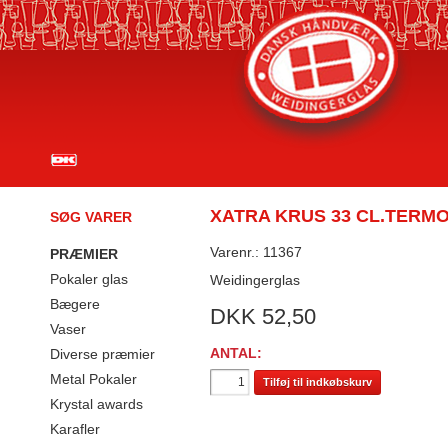
XATRA KRUS 33 CL.TERM
SØG VARER
Varenr.: 11367
PRÆMIER
Pokaler glas
Weidingerglas
Bægere
DKK
52,50
Vaser
ANTAL:
Diverse præmier
Metal Pokaler
Tilføj til indkøbskurv
Krystal awards
Karafler