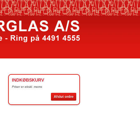
INDKØBSKURV
Priser er ekskl. moms
Afslut ordre