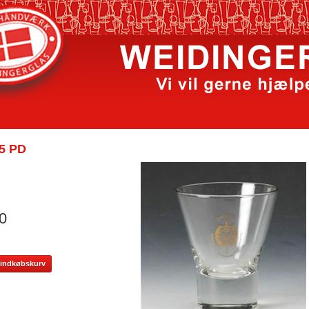
5 PD
0
il indkøbskurv