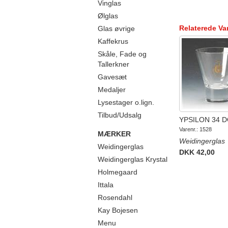
Vinglas
Ølglas
Relaterede Va
Glas øvrige
Kaffekrus
Skåle, Fade og
Tallerkner
Gavesæt
Medaljer
Lysestager o.lign.
Tilbud/Udsalg
YPSILON 34 
Varenr.: 1528
MÆRKER
Weidingerglas
Weidingerglas
DKK 42,00
Weidingerglas Krystal
Holmegaard
Ittala
Rosendahl
Kay Bojesen
Menu