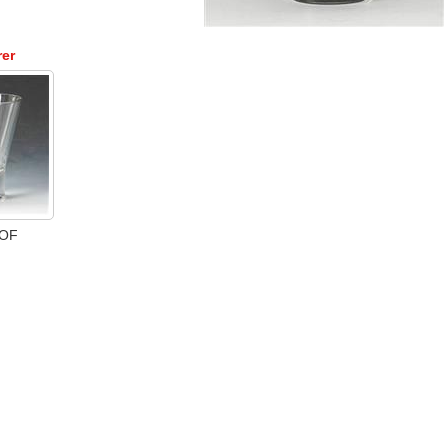
rer
DOF