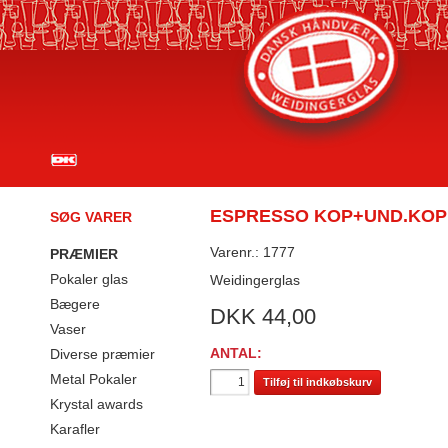
ESPRESSO KOP+UND.KOP 
SØG VARER
Varenr.: 1777
PRÆMIER
Pokaler glas
Weidingerglas
Bægere
DKK
44,00
Vaser
ANTAL:
Diverse præmier
Metal Pokaler
Tilføj til indkøbskurv
Krystal awards
Karafler