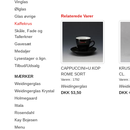
Vinglas
Ølglas
Relaterede Varer
Glas øvrige
Kaffekrus
Skåle, Fade og
Tallerkner
Gavesæt
Medaljer
Lysestager o.lign.
Tilbud/Udsalg
CAPPUCCINI+U.KOP
KRUS
ROME SORT
CL.
MÆRKER
Varenr.: 1792
Varenr.
Weidingerglas
Weidingerglas
Weidi
Weidingerglas Krystal
DKK 53,50
DKK 
Holmegaard
Ittala
Rosendahl
Kay Bojesen
Menu