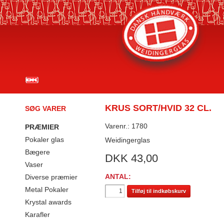
KRUS SORT/HVID 32 CL.
SØG VARER
Varenr.: 1780
PRÆMIER
Pokaler glas
Weidingerglas
Bægere
DKK
43,00
Vaser
ANTAL:
Diverse præmier
Metal Pokaler
Tilføj til indkøbskurv
Krystal awards
Karafler