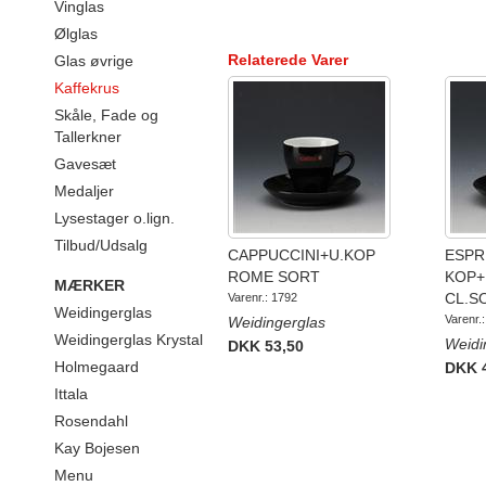
Vinglas
Ølglas
Relaterede Varer
Glas øvrige
Kaffekrus
Skåle, Fade og
Tallerkner
Gavesæt
Medaljer
Lysestager o.lign.
Tilbud/Udsalg
CAPPUCCINI+U.KOP
ESPR
ROME SORT
KOP+
MÆRKER
CL.S
Varenr.: 1792
Weidingerglas
Varenr.
Weidingerglas
Weidingerglas Krystal
Weidi
DKK 53,50
Holmegaard
DKK 
Ittala
Rosendahl
Kay Bojesen
Menu