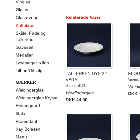
Vinglas
Ølglas
Relaterede Varer
Glas øvrige
Kaffekrus
Skåle, Fade og
Tallerkner
Gavesæt
Medaljer
Lysestager o.lign.
Tilbud/Udsalg
TALLERKEN DYB 22
FLØD
VERA
Varenr.
MÆRKER
Varenr.: 6123
Weidi
Weidingerglas
Weidingerglas
DKK 
Weidingerglas Krystal
DKK 44,00
Holmegaard
Ittala
Rosendahl
Kay Bojesen
Menu