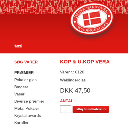
KOP & U.KOP VERA
SØG VARER
Varenr.: 6120
PRÆMIER
Pokaler glas
Weidingerglas
Bægere
DKK
47,50
Vaser
ANTAL:
Diverse præmier
Metal Pokaler
Tilføj til indkøbskurv
Krystal awards
Karafler