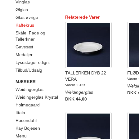
Vinglas
Ølglas
Relaterede Varer
Glas øvrige
Kaffekrus
Skåle, Fade og
Tallerkner
Gavesæt
Medaljer
Lysestager o.lign.
Tilbud/Udsalg
TALLERKEN DYB 22
FLØD
VERA
Varenr.
MÆRKER
Varenr.: 6123
Weidi
Weidingerglas
Weidingerglas
DKK 
Weidingerglas Krystal
DKK 44,00
Holmegaard
Ittala
Rosendahl
Kay Bojesen
Menu