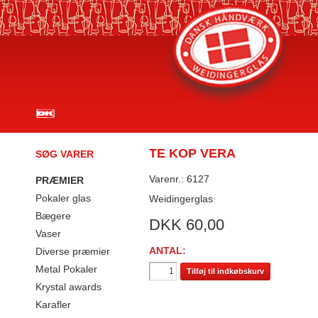
TE KOP VERA
SØG VARER
Varenr.: 6127
PRÆMIER
Pokaler glas
Weidingerglas
Bægere
DKK
60,00
Vaser
ANTAL:
Diverse præmier
Metal Pokaler
Tilføj til indkøbskurv
Krystal awards
Karafler