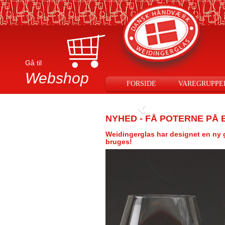
Gå til
Webshop
FORSIDE
VAREGRUPPE
NYHED
- FÅ POTERNE PÅ 
Weidingerglas har designet en ny gl
bruges!