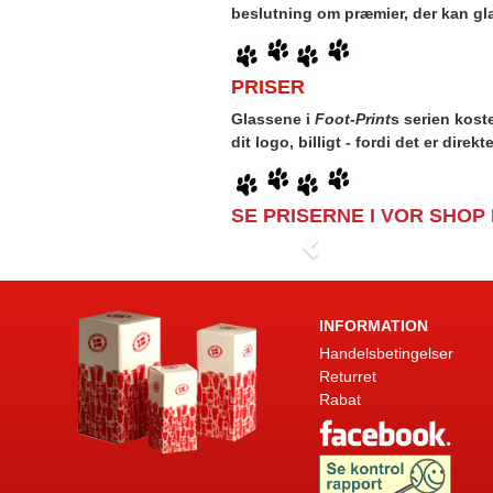
beslutning om præmier, der kan g
PRISER
Glassene i
Foot-Print
s serien kost
dit logo, billigt - fordi det er direk
SE PRISERNE I VOR SHOP
INFORMATION
Handelsbetingelser
Returret
Rabat