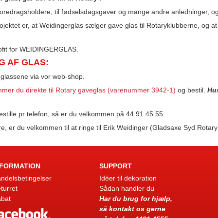
 foredragsholdere, til fødselsdagsgaver og mange andre anledninger, 
jektet er, at Weidingerglas sælger gave glas til Rotaryklubberne, og at
ofit for WEIDINGERGLAS.
G AF GLAS:
e glassene via vor web-shop.
ommer du direkte til Rotary gaveglas (varenummer 3942-1)
og bestil.
Hus
stille pr telefon, så er du velkommen på 44 91 45 55.
e, er du velkommen til at ringe til Erik Weidinger (Gladsaxe Syd Rotar
NFORMATION
SUPPORT
ndelsbetingelser
Idéer til dekoration
turret
Sådan handler du
bat
Har du brug for hjælp,
så kontakt os gerne