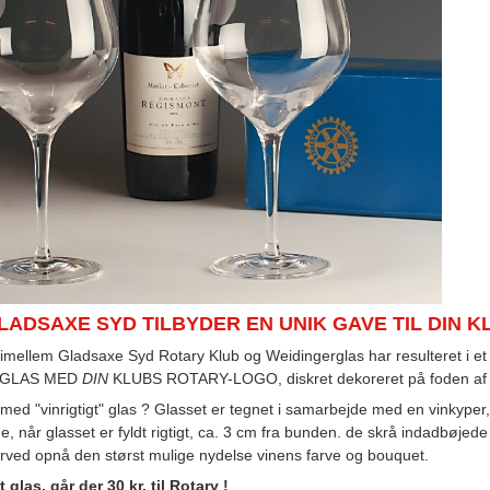
ADSAXE SYD TILBYDER EN UNIK GAVE TIL DIN KL
mellem Gladsaxe Syd Rotary Klub og Weidingerglas har resulteret i et ri
" GLAS MED
DIN
KLUBS ROTARY-LOGO, diskret dekoreret på foden af 
ed "vinrigtigt" glas ? Glasset er tegnet i samarbejde med en vinkyper, 
e, når glasset er fyldt rigtigt, ca. 3 cm fra bunden. de skrå indadbøjede
derved opnå den størst mulige nydelse vinens farve og bouquet.
 glas, går der 30 kr. til Rotary !