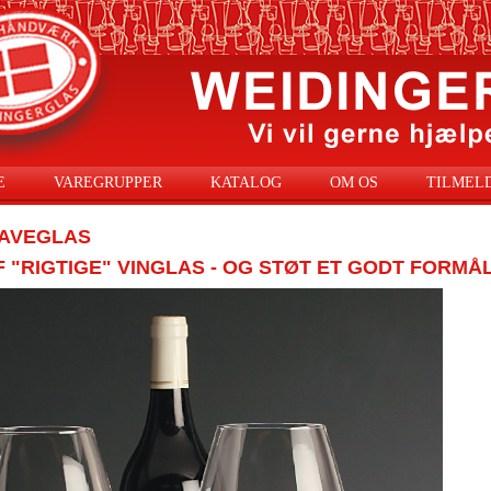
E
VAREGRUPPER
KATALOG
OM OS
TILMEL
AVEGLAS
F "RIGTIGE" VINGLAS - OG STØT ET GODT FORMÅL