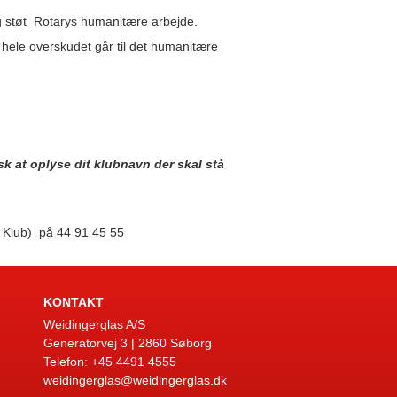
og støt Rotarys humanitære arbejde.
 hele overskudet går til det humanitære
k at oplyse dit klubnavn der skal stå
y Klub) på 44 91 45 55
KONTAKT
Weidingerglas A/S
Generatorvej 3 | 2860 Søborg
Telefon: +45 4491 4555
weidingerglas@weidingerglas.dk