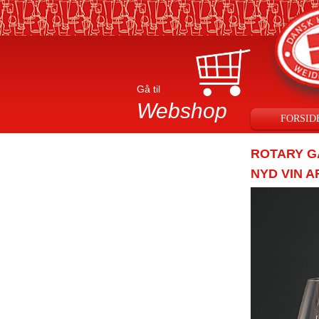
Gå til
Webshop
FORSID
ROTARY G
NYD VIN A