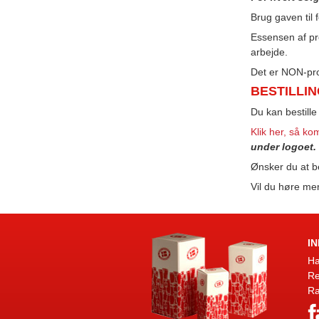
Brug gaven til
Essensen af pro
arbejde.
Det er NON-pr
BESTILLIN
Du kan bestill
Klik her, så k
under logoet.
Ønsker du at be
Vil du høre mer
I
Ha
Re
Ra