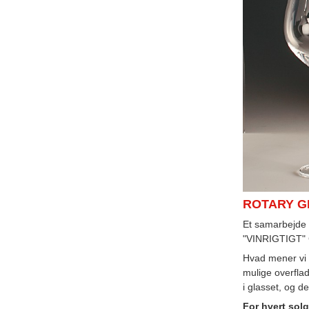
ROTARY GL
Et samarbejde i
"VINRIGTIGT
Hvad mener vi m
mulige overflad
i glasset, og 
For hvert solgt